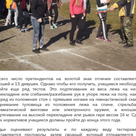
его число претендентов на золотой знак отличия составляе
ошей и 13 девушек. Однако чтобы его получить, учащимся необхо
ойти еще ряд тестов. Это подтягивание из виса лежа на ни
рекладине или сгибание/разгибание рук в упоре лежа на полу, на
еред из положения стоя с прямыми ногами на гимнастической ска
днимание туловища из положения лежа на спине, стрельб
евматической винтовки или электронного оружия, а юнош
дтягивание на высокой перекладине или рывок гири весом 16 кг. С
их нормативов учащиеся должны пройти до конца этого года.
дьи оценивают результаты и по каждому виду тестирова
ставляются протоколы, затем сводный, который отправляется