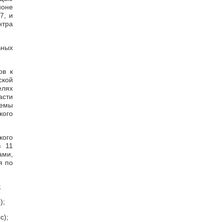
йоне
7, и
нтра
ьных
ов к
ской
елях
асти
темы
кого
кого
з 11
ами,
я по
;
);
с);