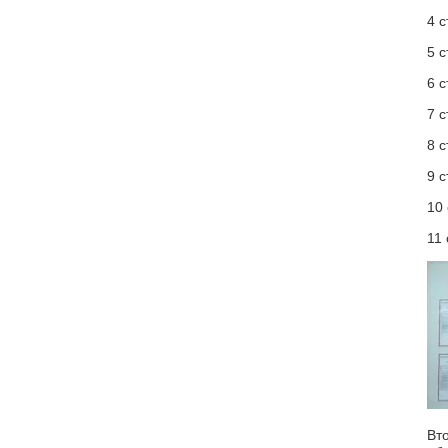
4 с
5 с
6 
7 
8 
9 
10
11
Вт