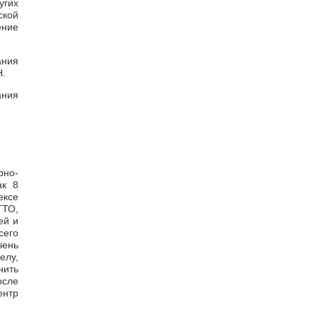
угих
кой
ение
ания
Н.
ния
рно-
ак 8
ексе
ГТО,
ей и
сего
чень
елу,
нить
осле
ентр