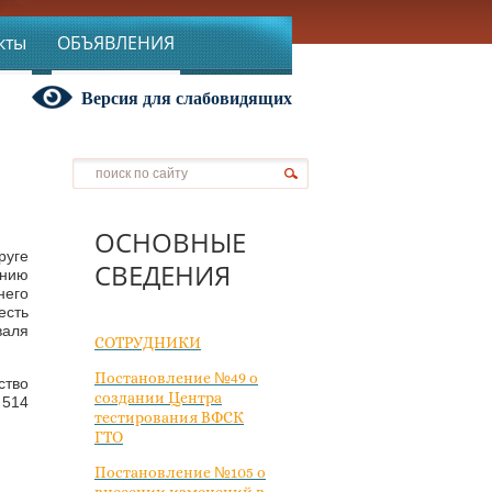
кты
ОБЪЯВЛЕНИЯ
Версия для слабовидящих
ОСНОВНЫЕ
руге
СВЕДЕНИЯ
ению
него
есть
валя
СОТРУДНИКИ
Постановление №49 о
тво
создании Центра
 514
тестирования ВФСК
ГТО
Постановление №105 о