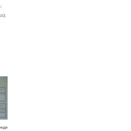
;
сс);
еди