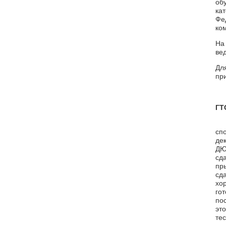
об
ка
Фе
ко
На
ве
Дл
пр
ГТ
сп
де
ДЮ
сд
пр
сд
хо
го
по
эт
те