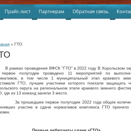
Прайс-лист
Партнерам
Обратная связь
Конта
авная
 » 
ГТО
ТО
рамках проведения ВФСК "ГТО" в 2022 году В Хорольском ок
 первое полугодие проведено 11 мероприятий по выполн
рмативов, в том числе 1 муниципальный этап краевого зим
стиваля ГТО, лучшие участники которого поехали защищать ч
рольского округа на региональном этапе краевого зимнего фести
, где из 13 команд заняли 3 место.
 прошедшее первое полугодие 2022 года общее количес
инявших участие в сдаче нормативов комплекса ГТО приняло
овек.
Первые дебютанты сдачи «ГТО»