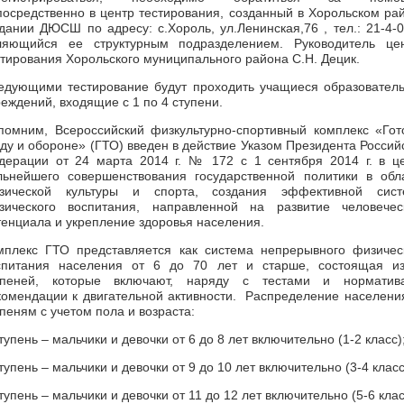
посредственно в центр тестирования, созданный в Хорольском ра
здании ДЮСШ по адресу: с.Хороль, ул.Ленинская,76 , тел.: 21-4-0
ляющийся ее структурным подразделением. Руководитель це
стирования Хорольского муниципального района С.Н. Децик.
едующими тестирование будут проходить учащиеся образовател
реждений, входящие с 1 по 4 ступени.
помним, Всероссийский физкультурно-спортивный комплекс «Гот
уду и обороне» (ГТО) введен в действие Указом Президента Россий
дерации от 24 марта 2014 г. № 172 с 1 сентября 2014 г. в ц
льнейшего совершенствования государственной политики в обл
зической культуры и спорта, создания эффективной сис
зического воспитания, направленной на развитие человечес
тенциала и укрепление здоровья населения.
мплекс ГТО представляется как система непрерывного физичес
спитания населения от 6 до 70 лет и старше, состоящая и
упеней, которые включают, наряду с тестами и норматив
комендации к двигательной активности. Распределение населени
пеням с учетом пола и возраста:
тупень – мальчики и девочки от 6 до 8 лет включительно (1-2 класс)
тупень – мальчики и девочки от 9 до 10 лет включительно (3-4 класс
тупень – мальчики и девочки от 11 до 12 лет включительно (5-6 клас