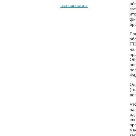
об
все новости »
за
ит
фи
бр
По
об
ГТ
на
пр
Об
на
по
Фе
Од
(т
до
Чт
на
ид
сл
пр
ме
за