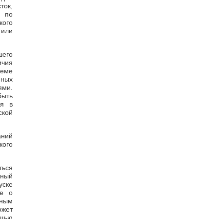
ток,
е по
кого
 или
шего
ичия
иеме
нных
ми.
ыть
ия в
ской
аний
кого
ться
ьный
уске
ие о
тным
ожет
щью