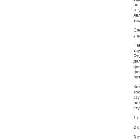
не
в 
яв
те
Сл
уч
На
тр
Фе
да
фи
фи
по
Ко
во
ст
ре
сту
1 с
2 с
3 с