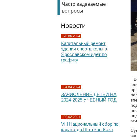
Часто задаваемые
вопросы
Новости
20.06.2024
Капитальный ремонт
здания спортшколы в
Ярославском идет по
графику
Вс
юн
04.04.2024
пр
ЗАЧИСЛЕНИЕ ДЕТЕЙ НА
пе
2024-2025 УЧЕБНЫЙ ГОД
вп
по
пн
по
02.02.2021
эт
VIII Национальный сбор по
каратэ-до Шотокан-Казэ
Су
со