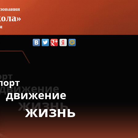
зования
кола»
я