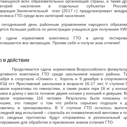
учающихся всех образовательных организаций страны, а также др
тегорий населения в отдельных субъектах Российс
дерации.Заключительный этап (2017 г.) предусматривает внедр
мплекса ГТО среди всех категорий населения.
 сегодняшний день районным управлением народного образов
дется большая работа по регистрации учащихся для получения УИ
я сдачи нормативов комплекса ГТО в центр тестирова
иглашаются все желающие. Прояви себя и получи знак отличия!
О В ДЕЙСТВИИ
Продолжается сдача нормативов Всероссийского физкульту
ортивного комплекса ГТО среди школьников нашего района. Т
кабря в спортзале «Олимп» с. Хороль и 9 декабря в спорткомпл
СШ пгт. Ярославский школьники в возрасте 16-17 лет, V ступени 
авали нормативы по гимнастике, а также рывок гири 16 кг. у юнош
ыжок в длину с места толчком двумя ногами у юношей и девушек. В
авали нормативы 116 человек. Результаты были показаны о
рошие, это говорит о том что ребята серьёзно подошли к д
товились и тренировались. В V ступени ГТО осталось выпол
следний вид испытаний – стрельба из пневматической винтовки и п
ого сводные протоколы будут отправлены в региональный ц
стирования для обработки и присвоения знаков отличия ГТО.