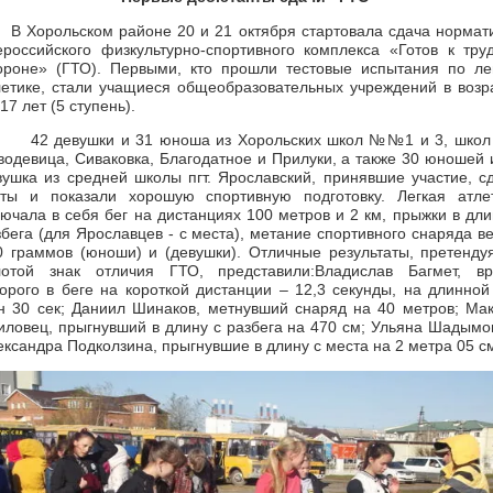
Хорольском районе 20 и 21 октября стартовала сдача нормат
ероссийского физкультурно-спортивного комплекса «Готов к тру
ороне» (ГТО). Первыми, кто прошли тестовые испытания по ле
летике, стали учащиеся общеобразовательных учреждений в возр
17 лет (5 ступень).
 девушки и 31 юноша из Хорольских школ №№1 и 3, школ
водевица, Сиваковка, Благодатное и Прилуки, а также 30 юношей 
вушка из средней школы пгт. Ярославский, принявшие участие, с
сты и показали хорошую спортивную подготовку. Легкая атле
лючала в себя бег на дистанциях 100 метров и 2 км, прыжки в дли
збега (для Ярославцев - с места), метание спортивного снаряда в
0 граммов (юноши) и (девушки). Отличные результаты, претенду
лотой знак отличия ГТО, представили:Владислав Багмет, в
торого в беге на короткой дистанции – 12,3 секунды, на длинной
н 30 сек; Даниил Шинаков, метнувший снаряд на 40 метров; Ма
иловец, прыгнувший в длину с разбега на 470 см; Ульяна Шадымо
ександра Подколзина, прыгнувшие в длину с места на 2 метра 05 с