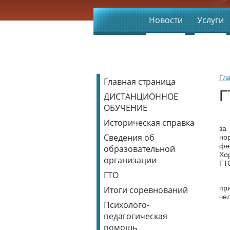
Новости
Услуги
Гл
Главная страница
Г
ДИСТАНЦИОННОЕ
ОБУЧЕНИЕ
В 
Историческая справка
за
Сведения об
но
фе
образовательной
Хо
организации
ГТО
ГТО
За
пр
Итоги соревнований
чел
Психолого-
педагогическая
помощь