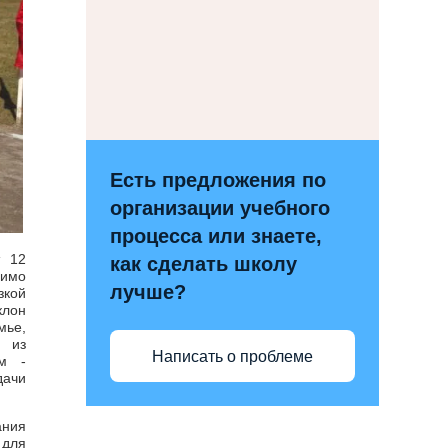
Есть предложения по
организации учебного
процесса или знаете,
т 12
как сделать школу
димо
лучше?
зкой
клон
мье,
а из
Написать о проблеме
ам -
дачи
ния
 для