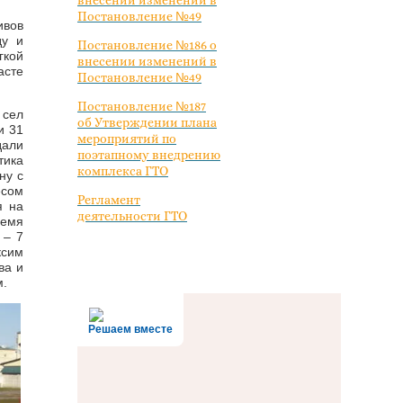
внесении изменений в
Постановление №49
ивов
ду и
Постановление №186 о
гкой
внесении изменений в
асте
Постановление №49
Постановление №187
 сел
об Утверждении плана
и 31
мероприятий по
дали
поэтапному внедрению
тика
комплекса ГТО
ну с
есом
Регламент
я на
деятельности ГТО
ремя
 – 7
ксим
ва и
м.
Решаем вместе