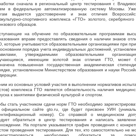
работки сначала в региональный центр тестирования г. Владивос
тем в федеральную автоматизированную систему Москвы. Уж
огам выдается удостоверение и знак отличия Всероссийс
зкультурно-спортивного комплекса «ГТО» золотого, серебряного
онзового образцов.
ступающие на обучение по образовательным программам выс
разования вправе предоставлять сведения о наличии знаков отл
О, которые учитываются образовательными организациями при пр
 основании порядка учета индивидуальных достижений, установле
авилами, утверждаемыми образовательными организация
учающимся, имеющим золотой знак отличия ГТО, может б
значена повышенная государственная академическая стипенд
рядке, установленном Министерством образования и науки Россий
дерации.
ним из основных условий участия в выполнении нормативов испыт
естов) комплекса ГТО является обязательность наличия медицинс
пуска к занятиями физической культурой и спортом.
обы стать участником сдачи норм ГТО необходимо зарегистрирова
 официальном сайте gto.ru, где будет присвоен УИН (уникал
ентификационный номер). Со справкой о медицинском доп
едует обратиться в центр тестирования и написать заявлен
охождении. На портале указывается график проведения с конкре
стом проведения тестирования. Для тех, кто самостоятельно не м
регистрироваться, необходимо обратиться за помо