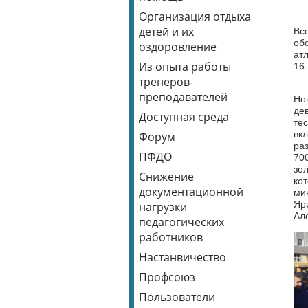
Организация отдыха
В 
детей и их
Вс
об
оздоровление
ат
Из опыта работы
16-
тренеров-
42
преподавателей
Но
де
Доступная среда
те
вк
Форум
ра
ПФДО
70
зо
Снижение
ко
документационной
ми
Яр
нагрузки
Ал
педагогических
работников
Настанвичество
Профсоюз
Пользователи